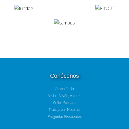
Conócenos
Grupo Ceifor
Misión, Visión, Valores
Ceifor Solidaria
Trabaja con Nosotros
Preguntas Frecuentes