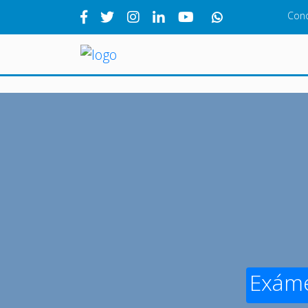
Con
Exáme