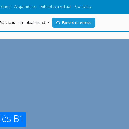
iones
Alojamiento
Biblioteca virtual
Contacto
(current)
Prácticas
Empleabilidad
Busca tu curso
lés B1