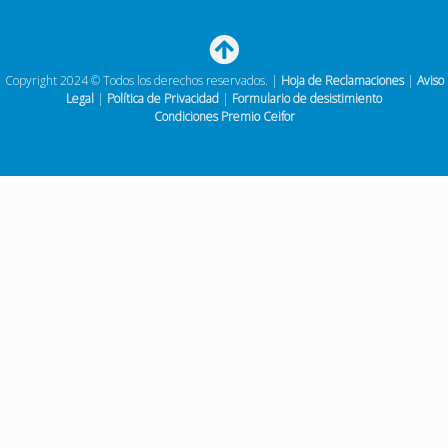
Copyright 2024 © Todos los derechos reservados. |
Hoja de Reclamaciones
|
Aviso
Legal
|
Política de Privacidad
|
Formulario de desistimiento
Condiciones Premio Ceifor