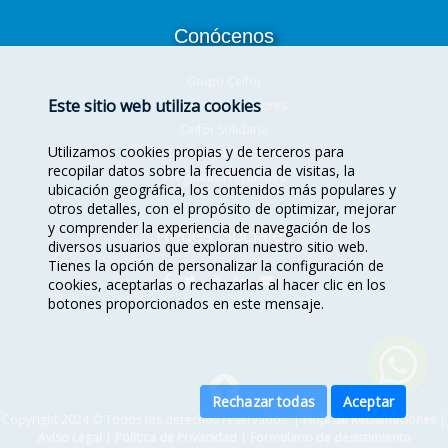
Conócenos
Grupo Ceifor
Este sitio web utiliza cookies
Misión, Visión, Valores
Ceifor Solidaria
Utilizamos cookies propias y de terceros para
Trabaja con Nosotros
recopilar datos sobre la frecuencia de visitas, la
Preguntas Frecuentes
ubicación geográfica, los contenidos más populares y
otros detalles, con el propósito de optimizar, mejorar
y comprender la experiencia de navegación de los
Redes Sociales
diversos usuarios que exploran nuestro sitio web.
Tienes la opción de personalizar la configuración de
cookies, aceptarlas o rechazarlas al hacer clic en los
botones proporcionados en este mensaje.
Rechazar todas
Aceptar
Copyright 2024 © Todos los derechos reservados. |
Hoja de Reclamaciones
|
Aviso Legal
|
Política de Privacidad
|
Formulario de desistimiento