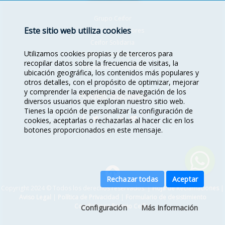
Grupo Ceifor
Este sitio web utiliza cookies
Misión, Visión, Valores
Ceifor Solidaria
Utilizamos cookies propias y de terceros para
Trabaja con Nosotros
recopilar datos sobre la frecuencia de visitas, la
Preguntas Frecuentes
ubicación geográfica, los contenidos más populares y
otros detalles, con el propósito de optimizar, mejorar
y comprender la experiencia de navegación de los
Redes Sociales
diversos usuarios que exploran nuestro sitio web.
Tienes la opción de personalizar la configuración de
cookies, aceptarlas o rechazarlas al hacer clic en los
botones proporcionados en este mensaje.
Rechazar todas
Aceptar
Copyright 2024 © Todos los derechos reservados. |
Hoja de Reclamaciones
|
Aviso Legal
|
Política de Privacidad
|
Formulario de desistimiento
Condiciones Premio Ceifor
Configuración
Más Información