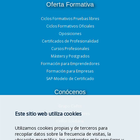
Oferta Formativa
Ciclos Formativos Pruebas libres
Ciclos Formativos Oficiales
Oposiciones
Certificados de Profesionalidad
Cursos Profesionales
Másters y Postgrados
Formación para Emprendedores
Formación para Empresas
SAP-Modelo de Certificado
Conócenos
Grupo Ceifor
Este sitio web utiliza cookies
Misión, Visión, Valores
Ceifor Solidaria
Utilizamos cookies propias y de terceros para
Trabaja con Nosotros
recopilar datos sobre la frecuencia de visitas, la
Preguntas Frecuentes
ubicación geográfica, los contenidos más populares y