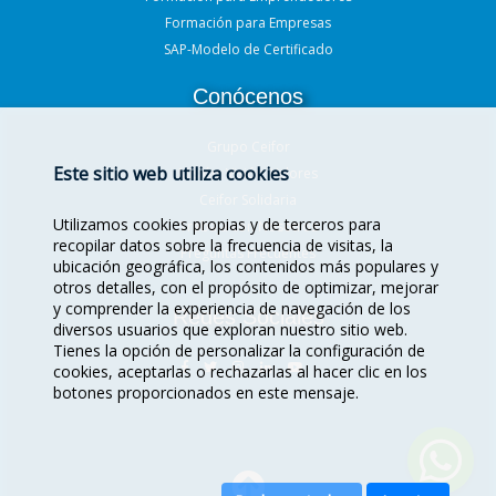
Formación para Empresas
SAP-Modelo de Certificado
Conócenos
Grupo Ceifor
Este sitio web utiliza cookies
Misión, Visión, Valores
Ceifor Solidaria
Utilizamos cookies propias y de terceros para
Trabaja con Nosotros
recopilar datos sobre la frecuencia de visitas, la
Preguntas Frecuentes
ubicación geográfica, los contenidos más populares y
otros detalles, con el propósito de optimizar, mejorar
y comprender la experiencia de navegación de los
Redes Sociales
diversos usuarios que exploran nuestro sitio web.
Tienes la opción de personalizar la configuración de
cookies, aceptarlas o rechazarlas al hacer clic en los
botones proporcionados en este mensaje.