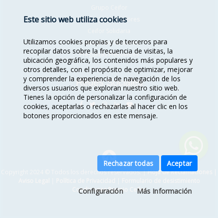
Grupo Ceifor
Este sitio web utiliza cookies
Misión, Visión, Valores
Ceifor Solidaria
Utilizamos cookies propias y de terceros para
Trabaja con Nosotros
recopilar datos sobre la frecuencia de visitas, la
Preguntas Frecuentes
ubicación geográfica, los contenidos más populares y
otros detalles, con el propósito de optimizar, mejorar
y comprender la experiencia de navegación de los
Redes Sociales
diversos usuarios que exploran nuestro sitio web.
Tienes la opción de personalizar la configuración de
cookies, aceptarlas o rechazarlas al hacer clic en los
botones proporcionados en este mensaje.
Rechazar todas
Aceptar
Copyright 2024 © Todos los derechos reservados. |
Hoja de Reclamaciones
|
Aviso Legal
|
Política de Privacidad
|
Formulario de desistimiento
Condiciones Premio Ceifor
Configuración
Más Información