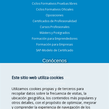
Ciclos Formativos Pruebas libres
Ciclos Formativos Oficiales
Oposiciones
Certificados de Profesionalidad
Cursos Profesionales
Másters y Postgrados
Formación para Emprendedores
Formación para Empresas
SAP-Modelo de Certificado
Conócenos
Grupo Ceifor
Este sitio web utiliza cookies
Misión, Visión, Valores
Ceifor Solidaria
Utilizamos cookies propias y de terceros para
Trabaja con Nosotros
recopilar datos sobre la frecuencia de visitas, la
Preguntas Frecuentes
ubicación geográfica, los contenidos más populares y
otros detalles, con el propósito de optimizar, mejorar
y comprender la experiencia de navegación de los
Redes Sociales