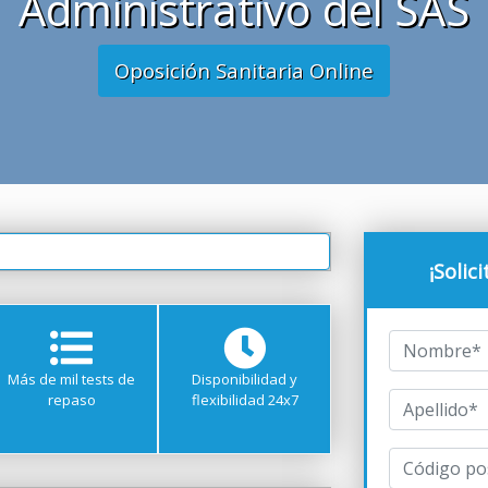
Administrativo del SAS
Oposición Sanitaria Online
¡Solic
Más de mil tests de
Disponibilidad y
repaso
flexibilidad 24x7