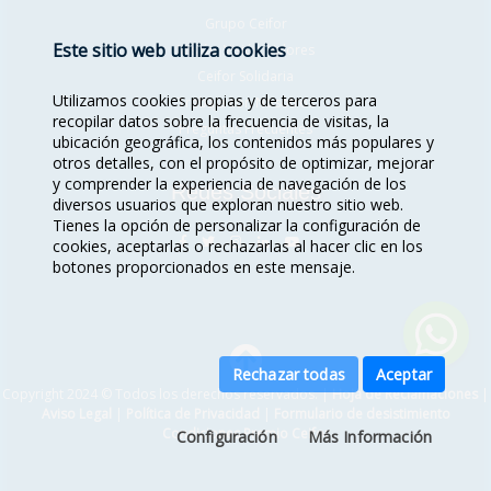
Grupo Ceifor
Este sitio web utiliza cookies
Misión, Visión, Valores
Ceifor Solidaria
Utilizamos cookies propias y de terceros para
Trabaja con Nosotros
recopilar datos sobre la frecuencia de visitas, la
Preguntas Frecuentes
ubicación geográfica, los contenidos más populares y
otros detalles, con el propósito de optimizar, mejorar
y comprender la experiencia de navegación de los
Redes Sociales
diversos usuarios que exploran nuestro sitio web.
Tienes la opción de personalizar la configuración de
cookies, aceptarlas o rechazarlas al hacer clic en los
botones proporcionados en este mensaje.
Rechazar todas
Aceptar
Copyright 2024 © Todos los derechos reservados. |
Hoja de Reclamaciones
|
Aviso Legal
|
Política de Privacidad
|
Formulario de desistimiento
Condiciones Premio Ceifor
Configuración
Más Información