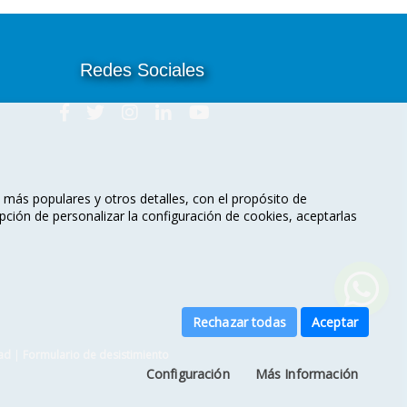
Redes Sociales
s más populares y otros detalles, con el propósito de
pción de personalizar la configuración de cookies, aceptarlas
Rechazar todas
Aceptar
dad
|
Formulario de desistimiento
Configuración
Más Información