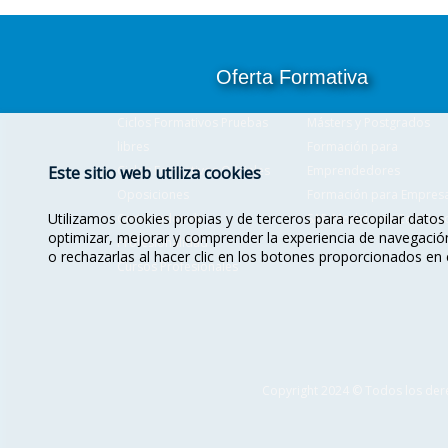
Oferta Formativa
Ciclos Formativos Pruebas
Másters y Postgrados
libres
Formación para
Ciclos Formativos Oficiales
Emprendedores
Este sitio web utiliza cookies
Oposiciones
Formación para Empres
Utilizamos cookies propias y de terceros para recopilar datos 
Certificados de
SAP-Modelo de Certifica
optimizar, mejorar y comprender la experiencia de navegación 
Profesionalidad
o rechazarlas al hacer clic en los botones proporcionados en
Cursos Profesionales
Copyright 2024 © Todos los der