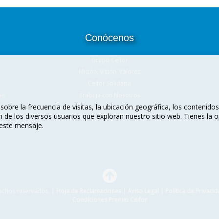
Conócenos
Grupo Ceifor
Misión, Visión, Valores
Ceifor Solidaria
as
Trabaja con Nosotros
sobre la frecuencia de visitas, la ubicación geográfica, los contenido
do
Preguntas Frecuentes
de los diversos usuarios que exploran nuestro sitio web. Tienes la o
 este mensaje.
echos reservados. |
Hoja de Reclamaciones
|
Aviso Legal
|
Política de Privaci
Condiciones Premio Ceifor